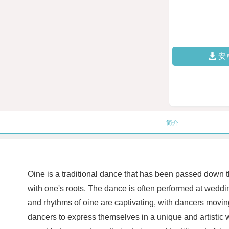
安
简介
Oine is a traditional dance that has been passed down th
with one's roots. The dance is often performed at weddi
and rhythms of oine are captivating, with dancers moving
dancers to express themselves in a unique and artistic wa