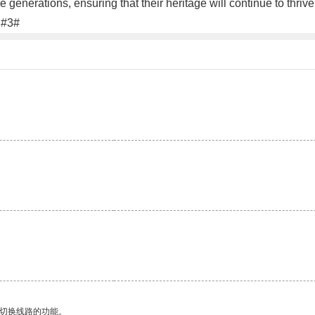
e generations, ensuring that their heritage will continue to thrive.
.#3#
动切换线路的功能。