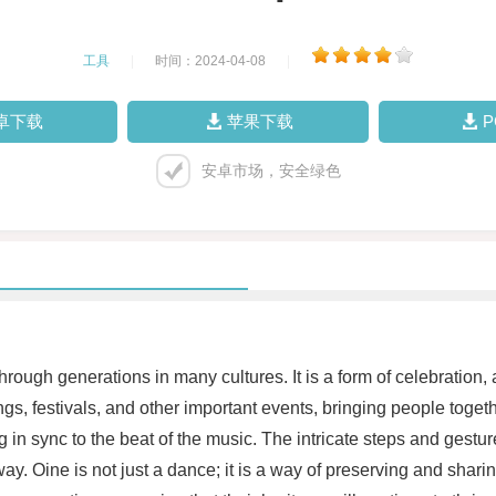
工具
|
时间：2024-04-08
|
卓下载
苹果下载
安卓市场，安全绿色
rough generations in many cultures. It is a form of celebration, 
ngs, festivals, and other important events, bringing people to
 in sync to the beat of the music. The intricate steps and gestur
y. Oine is not just a dance; it is a way of preserving and shari