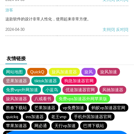
游客
这款软件的设计非常人性化，使用起来非常方便。
2024-04-30
支持
[0]
反对
[0]
友情链接
网站地图
QuickQ
旋风加速度器
旋风
旋风加速
坚果加速器
tiktok加速器
狗急加速器官网
免费vqn外网加速
小蓝鸟
优途加速器官网
风驰加速器
旋风加速器
八戒看书
免费vps加速器外网苹果版
胜春下载站
芒果加速器
vp免费加速
蚂蚁vp加速器官网
quickq
ins加速器
老王vnp
手机外国加速器官网
苹果加速器
网必通
天行vp加速
巴博下载站