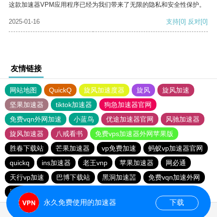
这款加速器VPM应用程序已经为我们带来了无限的隐私和安全性保护。
2025-01-16
支持
[0]
反对
[0]
友情链接
网站地图
QuickQ
旋风加速度器
旋风
旋风加速
坚果加速器
tiktok加速器
狗急加速器官网
免费vqn外网加速
小蓝鸟
优途加速器官网
风驰加速器
旋风加速器
八戒看书
免费vps加速器外网苹果版
胜春下载站
芒果加速器
vp免费加速
蚂蚁vp加速器官网
quickq
ins加速器
老王vnp
苹果加速器
网必通
天行vp加速
巴博下载站
黑洞加速噐
免费vqn加速外网
速帆加速器
永久免费使用的加速器
下载