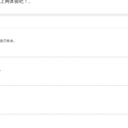
上网体验吧！。
中游刃有余。
。