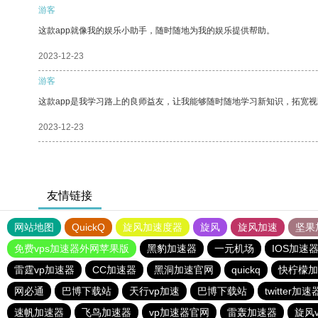
游客
这款app就像我的娱乐小助手，随时随地为我的娱乐提供帮助。
2023-12-23
游客
这款app是我学习路上的良师益友，让我能够随时随地学习新知识，拓宽视
2023-12-23
友情链接
网站地图
QuickQ
旋风加速度器
旋风
旋风加速
坚果
免费vps加速器外网苹果版
黑豹加速器
一元机场
IOS加速
雷霆vp加速器
CC加速器
黑洞加速官网
quickq
快柠檬加
网必通
巴博下载站
天行vp加速
巴博下载站
twitter加速
速帆加速器
飞鸟加速器
vp加速器官网
雷轰加速器
旋风