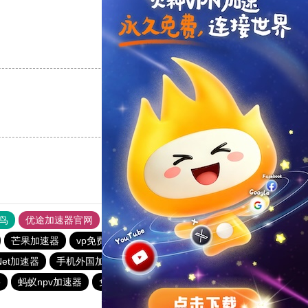
支持
[0]
反对
[0]
支持
[0]
反对
[0]
鸟
优途加速器官网
风驰加速器
旋风加速器
八戒看书
芒果加速器
vp免费加速
蚂蚁vp加速器官网
zNet加速器
手机外国加速器官网
快连pvn加速器
苹果加速器
噐
蚂蚁npv加速器
免费vqn加速外网
极光加速器