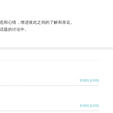
。
信息和心情，增进彼此之间的了解和亲近。
种话题的讨论中。
支持
[0]
反对
[0]
支持
[0]
反对
[0]