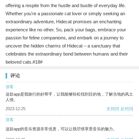
offering a respite from the hustle and bustle of everyday life.
Whether you're a passionate cat lover or simply seeking an
extraordinary adventure, Hidecat promises an enchanting
experience like no other. So, pack your bags, embrace your
passion for feline companions, and embark on a journey to
uncover the hidden charms of Hidecat – a sanctuary that
celebrates the extraordinary bond between humans and their
beloved cats.#18#
评论
游客
这款app是我旅行的好帮手，让我能够轻松找到目的地，了解当地的风土
人情。
2023-12-25
支持
[0]
反对
[0]
游客
这款app的音乐资源非常优质，可以让我尽情享受音乐的魅力。