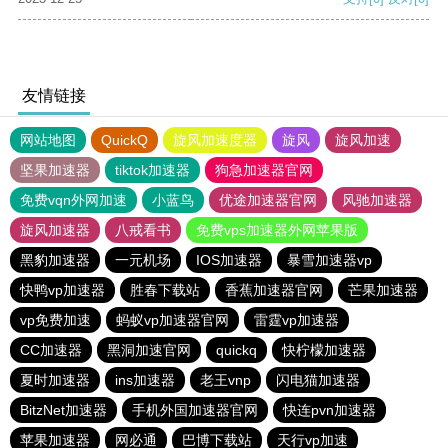
友情链接
网站地图
QuickQ
旋风加速度器
旋风
旋风加速
坚果加速器
tiktok加速器
狗急加速器官网
免费vqn外网加速
小蓝鸟
优途加速器官网
风驰加速器
旋风加速器
八戒看书
免费vps加速器外网苹果版
黑豹加速器
一元机场
IOS加速器
暴雪加速器vp
快鸭vp加速器
胜春下载站
香蕉加速器官网
芒果加速器
vp免费加速
蚂蚁vp加速器官网
雷霆vp加速器
CC加速器
黑洞加速官网
quickq
快柠檬加速器
夏时加速器
ins加速器
老王vnp
闪电猫加速器
BitzNet加速器
手机外国加速器官网
快连pvn加速器
苹果加速器
网必通
巴博下载站
天行vp加速