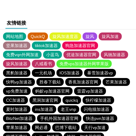
友情链接
网站地图
QuickQ
旋风加速度器
旋风
旋风加速
坚果加速器
tiktok加速器
狗急加速器官网
免费vqn外网加速
小蓝鸟
优途加速器官网
风驰加速器
旋风加速器
八戒看书
免费vps加速器外网苹果版
黑豹加速器
一元机场
IOS加速器
暴雪加速器vp
快鸭vp加速器
胜春下载站
香蕉加速器官网
芒果加速器
vp免费加速
蚂蚁vp加速器官网
雷霆vp加速器
CC加速器
黑洞加速官网
quickq
快柠檬加速器
夏时加速器
ins加速器
老王vnp
闪电猫加速器
BitzNet加速器
手机外国加速器官网
快连pvn加速器
苹果加速器
网必通
巴博下载站
天行vp加速