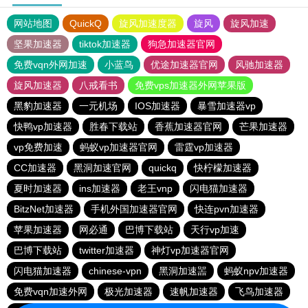
网站地图
QuickQ
旋风加速度器
旋风
旋风加速
坚果加速器
tiktok加速器
狗急加速器官网
免费vqn外网加速
小蓝鸟
优途加速器官网
风驰加速器
旋风加速器
八戒看书
免费vps加速器外网苹果版
黑豹加速器
一元机场
IOS加速器
暴雪加速器vp
快鸭vp加速器
胜春下载站
香蕉加速器官网
芒果加速器
vp免费加速
蚂蚁vp加速器官网
雷霆vp加速器
CC加速器
黑洞加速官网
quickq
快柠檬加速器
夏时加速器
ins加速器
老王vnp
闪电猫加速器
BitzNet加速器
手机外国加速器官网
快连pvn加速器
苹果加速器
网必通
巴博下载站
天行vp加速
巴博下载站
twitter加速器
神灯vp加速器官网
闪电猫加速器
chinese-vpn
黑洞加速噐
蚂蚁npv加速器
免费vqn加速外网
极光加速器
速帆加速器
飞鸟加速器