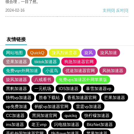
很合理，一目了然。
2024-02-16
支持
[0]
反对
[0]
友情链接
网站地图
QuickQ
旋风加速度器
旋风
旋风加速
坚果加速器
tiktok加速器
狗急加速器官网
免费vqn外网加速
小蓝鸟
优途加速器官网
风驰加速器
旋风加速器
八戒看书
免费vps加速器外网苹果版
黑豹加速器
一元机场
IOS加速器
暴雪加速器vp
快鸭vp加速器
胜春下载站
香蕉加速器官网
芒果加速器
vp免费加速
蚂蚁vp加速器官网
雷霆vp加速器
CC加速器
黑洞加速官网
quickq
快柠檬加速器
ins加速器
老王vnp
闪电猫加速器
BitzNet加速器
手机外国加速器官网
快连pvn加速器
苹果加速器