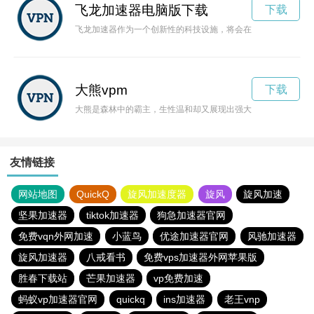
飞龙加速器电脑版下载
下载
飞龙加速器作为一个创新性的科技设施，将会在未来的发展中扮
大熊vpm
下载
大熊是森林中的霸主，生性温和却又展现出强大的力量，成为了
友情链接
网站地图
QuickQ
旋风加速度器
旋风
旋风加速
坚果加速器
tiktok加速器
狗急加速器官网
免费vqn外网加速
小蓝鸟
优途加速器官网
风驰加速器
旋风加速器
八戒看书
免费vps加速器外网苹果版
胜春下载站
芒果加速器
vp免费加速
蚂蚁vp加速器官网
quickq
ins加速器
老王vnp