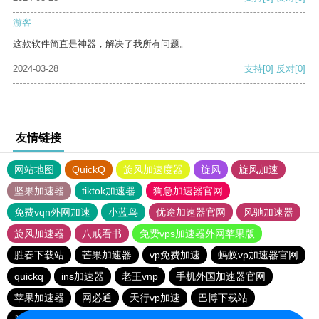
游客
这款软件简直是神器，解决了我所有问题。
2024-03-28
支持
[0]
反对
[0]
友情链接
网站地图
QuickQ
旋风加速度器
旋风
旋风加速
坚果加速器
tiktok加速器
狗急加速器官网
免费vqn外网加速
小蓝鸟
优途加速器官网
风驰加速器
旋风加速器
八戒看书
免费vps加速器外网苹果版
胜春下载站
芒果加速器
vp免费加速
蚂蚁vp加速器官网
quickq
ins加速器
老王vnp
手机外国加速器官网
苹果加速器
网必通
天行vp加速
巴博下载站