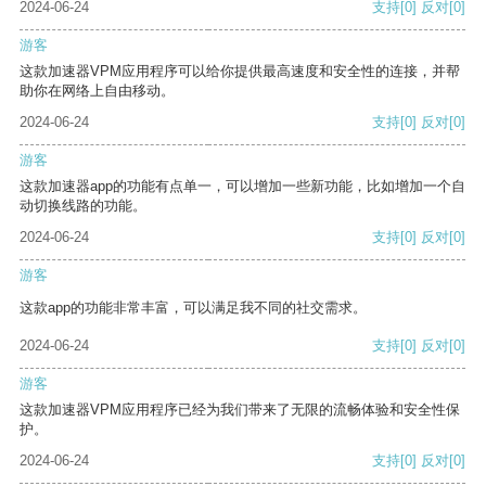
2024-06-24
支持
[0]
反对
[0]
游客
这款加速器VPM应用程序可以给你提供最高速度和安全性的连接，并帮
助你在网络上自由移动。
2024-06-24
支持
[0]
反对
[0]
游客
这款加速器app的功能有点单一，可以增加一些新功能，比如增加一个自
动切换线路的功能。
2024-06-24
支持
[0]
反对
[0]
游客
这款app的功能非常丰富，可以满足我不同的社交需求。
2024-06-24
支持
[0]
反对
[0]
游客
这款加速器VPM应用程序已经为我们带来了无限的流畅体验和安全性保
护。
2024-06-24
支持
[0]
反对
[0]