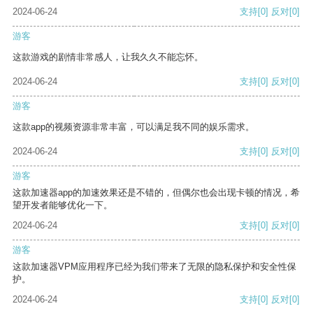
2024-06-24
支持
[0]
反对
[0]
游客
这款游戏的剧情非常感人，让我久久不能忘怀。
2024-06-24
支持
[0]
反对
[0]
游客
这款app的视频资源非常丰富，可以满足我不同的娱乐需求。
2024-06-24
支持
[0]
反对
[0]
游客
这款加速器app的加速效果还是不错的，但偶尔也会出现卡顿的情况，希
望开发者能够优化一下。
2024-06-24
支持
[0]
反对
[0]
游客
这款加速器VPM应用程序已经为我们带来了无限的隐私保护和安全性保
护。
2024-06-24
支持
[0]
反对
[0]