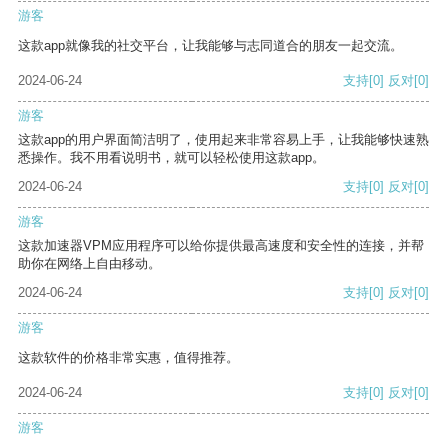
游客
这款app就像我的社交平台，让我能够与志同道合的朋友一起交流。
2024-06-24
支持
[0]
反对
[0]
游客
这款app的用户界面简洁明了，使用起来非常容易上手，让我能够快速熟
悉操作。我不用看说明书，就可以轻松使用这款app。
2024-06-24
支持
[0]
反对
[0]
游客
这款加速器VPM应用程序可以给你提供最高速度和安全性的连接，并帮
助你在网络上自由移动。
2024-06-24
支持
[0]
反对
[0]
游客
这款软件的价格非常实惠，值得推荐。
2024-06-24
支持
[0]
反对
[0]
游客