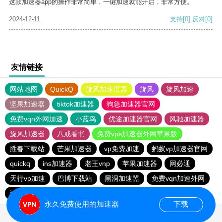
这款加速器app的操作非常简单，一键加速就能开启，非常方便。
2024-12-11
支持
[0]
反对
[0]
友情链接
网站地图
QuickQ
旋风加速度器
旋风
旋风加速
坚果加速器
tiktok加速器
狗急加速器官网
免费vqn外网加速
小蓝鸟
优途加速器官网
风驰加速器
旋风加速器
八戒看书
免费vps加速器外网苹果版
胜春下载站
芒果加速器
vp免费加速
蚂蚁vp加速器官网
quickq
ins加速器
老王vnp
苹果加速器
网必通
天行vp加速
巴博下载站
黑洞加速噐
免费vqn加速外网
速帆加速器
永久免费使用的加速器
下载
0.022808s