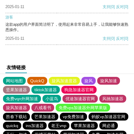
2025-01-11
支持
[0]
反对
[0]
游客
这款app的用户界面简洁明了，使用起来非常容易上手，让我能够快速熟
悉操作。
2025-01-11
支持
[0]
反对
[0]
友情链接
网站地图
QuickQ
旋风加速度器
旋风
旋风加速
坚果加速器
tiktok加速器
狗急加速器官网
免费vqn外网加速
小蓝鸟
优途加速器官网
风驰加速器
旋风加速器
八戒看书
免费vps加速器外网苹果版
胜春下载站
芒果加速器
vp免费加速
蚂蚁vp加速器官网
quickq
ins加速器
老王vnp
苹果加速器
网必通