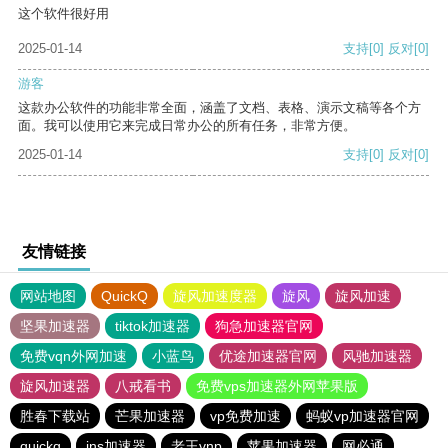
这个软件很好用
2025-01-14
支持
[0]
反对
[0]
游客
这款办公软件的功能非常全面，涵盖了文档、表格、演示文稿等各个方
面。我可以使用它来完成日常办公的所有任务，非常方便。
2025-01-14
支持
[0]
反对
[0]
友情链接
网站地图
QuickQ
旋风加速度器
旋风
旋风加速
坚果加速器
tiktok加速器
狗急加速器官网
免费vqn外网加速
小蓝鸟
优途加速器官网
风驰加速器
旋风加速器
八戒看书
免费vps加速器外网苹果版
胜春下载站
芒果加速器
vp免费加速
蚂蚁vp加速器官网
quickq
ins加速器
老王vnp
苹果加速器
网必通