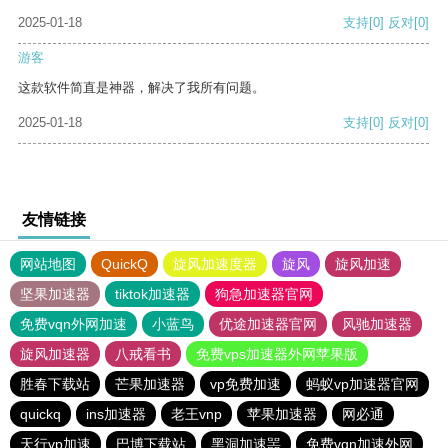
2025-01-18
支持
[0]
反对
[0]
游客
这款软件简直是神器，解决了我所有问题。
2025-01-18
支持
[0]
反对
[0]
友情链接
网站地图
QuickQ
旋风加速度器
旋风
旋风加速
坚果加速器
tiktok加速器
狗急加速器官网
免费vqn外网加速
小蓝鸟
优途加速器官网
风驰加速器
旋风加速器
八戒看书
免费vps加速器外网苹果版
胜春下载站
芒果加速器
vp免费加速
蚂蚁vp加速器官网
quickq
ins加速器
老王vnp
苹果加速器
网必通
天行vp加速
巴博下载站
黑洞加速噐
免费vqn加速外网