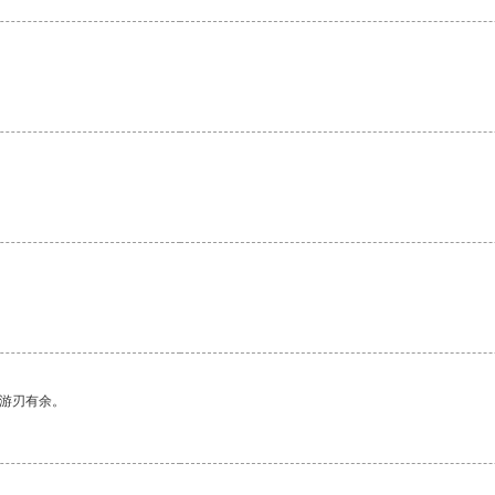
。
中游刃有余。