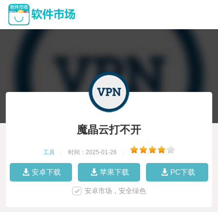
魔晶云打不开
工具
|
时间：2025-01-26
|
安卓下载
苹果下载
PC下载
安卓市场，安全绿色