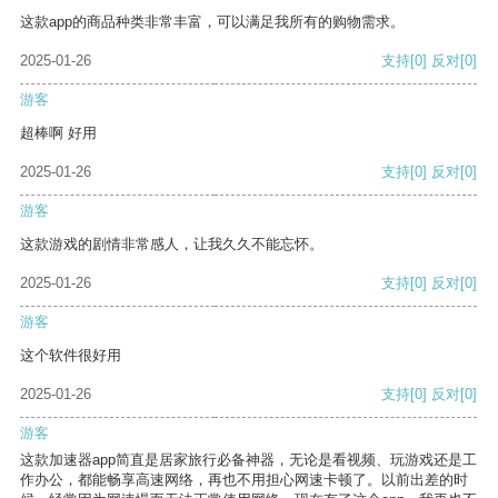
这款app的商品种类非常丰富，可以满足我所有的购物需求。
2025-01-26
支持
[0]
反对
[0]
游客
超棒啊 好用
2025-01-26
支持
[0]
反对
[0]
游客
这款游戏的剧情非常感人，让我久久不能忘怀。
2025-01-26
支持
[0]
反对
[0]
游客
这个软件很好用
2025-01-26
支持
[0]
反对
[0]
游客
这款加速器app简直是居家旅行必备神器，无论是看视频、玩游戏还是工
作办公，都能畅享高速网络，再也不用担心网速卡顿了。以前出差的时