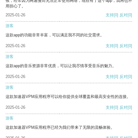
候，经常因为网速慢而无法正常使用网络，现在有了这个app，我再也不
用担心了。
2025-01-26
支持
[0]
反对
[0]
游客
这款app的功能非常丰富，可以满足我不同的社交需求。
2025-01-26
支持
[0]
反对
[0]
游客
这款app的音乐资源非常优质，可以让我尽情享受音乐的魅力。
2025-01-26
支持
[0]
反对
[0]
游客
这款加速器VPM应用程序可以给你提供全球覆盖和最高安全性的连接。
2025-01-26
支持
[0]
反对
[0]
游客
这款加速器VPM应用程序已经为我们带来了无限的流畅体验。