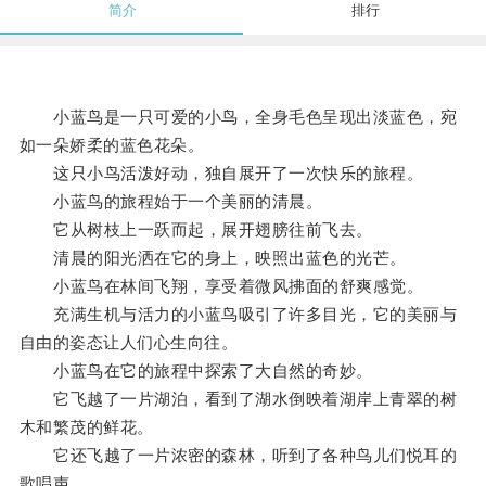
简介
排行
小蓝鸟是一只可爱的小鸟，全身毛色呈现出淡蓝色，宛
如一朵娇柔的蓝色花朵。
这只小鸟活泼好动，独自展开了一次快乐的旅程。
小蓝鸟的旅程始于一个美丽的清晨。
它从树枝上一跃而起，展开翅膀往前飞去。
清晨的阳光洒在它的身上，映照出蓝色的光芒。
小蓝鸟在林间飞翔，享受着微风拂面的舒爽感觉。
充满生机与活力的小蓝鸟吸引了许多目光，它的美丽与
自由的姿态让人们心生向往。
小蓝鸟在它的旅程中探索了大自然的奇妙。
它飞越了一片湖泊，看到了湖水倒映着湖岸上青翠的树
木和繁茂的鲜花。
它还飞越了一片浓密的森林，听到了各种鸟儿们悦耳的
歌唱声。