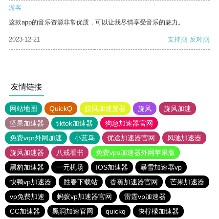
游客
这款app的音乐资源非常优质，可以让我尽情享受音乐的魅力。
2023-12-21
支持
[0]
反对
[0]
友情链接
网站地图
QuickQ
旋风加速度器
旋风
旋风加速
坚果加速器
tiktok加速器
狗急加速器官网
免费vqn外网加速
小蓝鸟
优途加速器官网
风驰加速器
旋风加速器
八戒看书
免费vps加速器外网苹果版
黑豹加速器
一元机场
IOS加速器
暴雪加速器vp
快鸭vp加速器
胜春下载站
香蕉加速器官网
芒果加速器
vp免费加速
蚂蚁vp加速器官网
雷霆vp加速器
CC加速器
黑洞加速官网
quickq
快柠檬加速器