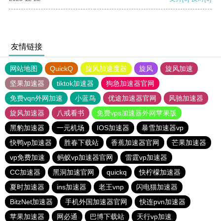
友情链接
网站地图
QuickQ
旋风加速度器
旋风
旋风加速
坚果加速器
tiktok加速器
狗急加速器官网
免费vqn外网加速
小蓝鸟
优途加速器官网
风驰加速器
旋风加速器
八戒看书
免费vps加速器外网苹果版
黑豹加速器
一元机场
IOS加速器
暴雪加速器vp
快鸭vp加速器
胜春下载站
香蕉加速器官网
芒果加速器
vp免费加速
蚂蚁vp加速器官网
雷霆vp加速器
CC加速器
黑洞加速官网
quickq
快柠檬加速器
夏时加速器
ins加速器
老王vnp
闪电猫加速器
BitzNet加速器
手机外国加速器官网
快连pvn加速器
苹果加速器
网必通
巴博下载站
天行vp加速