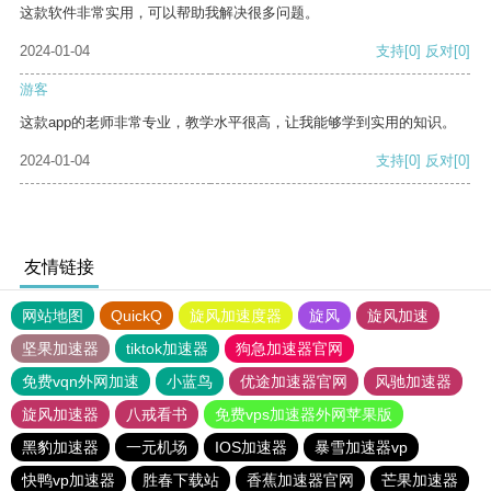
这款软件非常实用，可以帮助我解决很多问题。
2024-01-04
支持
[0]
反对
[0]
游客
这款app的老师非常专业，教学水平很高，让我能够学到实用的知识。
2024-01-04
支持
[0]
反对
[0]
友情链接
网站地图
QuickQ
旋风加速度器
旋风
旋风加速
坚果加速器
tiktok加速器
狗急加速器官网
免费vqn外网加速
小蓝鸟
优途加速器官网
风驰加速器
旋风加速器
八戒看书
免费vps加速器外网苹果版
黑豹加速器
一元机场
IOS加速器
暴雪加速器vp
快鸭vp加速器
胜春下载站
香蕉加速器官网
芒果加速器