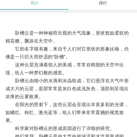
简介
排行
卧槽云是一种神秘而壮观的大气现象，形状犹如柔软的
棉花糖，飘游在天空中。
它的名字很有趣，来自于人们对它形状的形象比喻，仿
佛是一只巨大而舒适的“卧槽”。
这种云层充满着惊人的美感，常常在晴朗的天空中出
现，给人一种梦幻般的感觉。
卧槽云由细小的水滴和冰晶组成，它们悬浮在大气中形
成大片的云层，底部常常是灰白色或浅灰色，顶部则呈现出
浓厚的云雾效果。
在阳光的照射下，这些云层会呈现出丰富多彩的光谱，
如橘红、粉红、激光蓝等，给人们带来非常震撼的视觉效
果。
科学家对卧槽云的形成原因进行了详细的研究。
他们发现，卧槽云是由大气中的湍流和水汽所形成的。