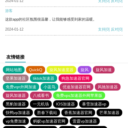
2024-01-12
支持
[0]
反对
[0]
游客
这款app的社区氛围很温馨，让我能够感受到家的温暖。
2024-01-12
支持
[0]
反对
[0]
友情链接
网站地图
QuickQ
旋风加速度器
旋风
旋风加速
坚果加速器
tiktok加速器
狗急加速器官网
免费vqn外网加速
小蓝鸟
优途加速器官网
风驰加速器
旋风加速器
八戒看书
免费vps加速器外网苹果版
黑豹加速器
一元机场
IOS加速器
暴雪加速器vp
快鸭vp加速器
胜春下载站
香蕉加速器官网
芒果加速器
vp免费加速
蚂蚁vp加速器官网
雷霆vp加速器