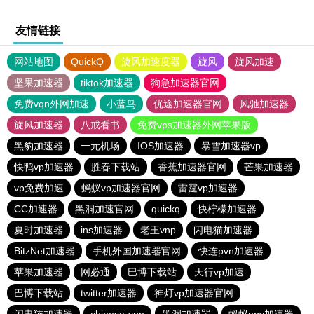
友情链接
网站地图
QuickQ
旋风加速度器
旋风
旋风加速
坚果加速器
tiktok加速器
狗急加速器官网
免费vqn外网加速
小蓝鸟
优途加速器官网
风驰加速器
旋风加速器
八戒看书
免费vps加速器外网苹果版
黑豹加速器
一元机场
IOS加速器
暴雪加速器vp
快鸭vp加速器
胜春下载站
香蕉加速器官网
芒果加速器
vp免费加速
蚂蚁vp加速器官网
雷霆vp加速器
CC加速器
黑洞加速官网
quickq
快柠檬加速器
夏时加速器
ins加速器
老王vnp
闪电猫加速器
BitzNet加速器
手机外国加速器官网
快连pvn加速器
苹果加速器
网必通
巴博下载站
天行vp加速
巴博下载站
twitter加速器
神灯vp加速器官网