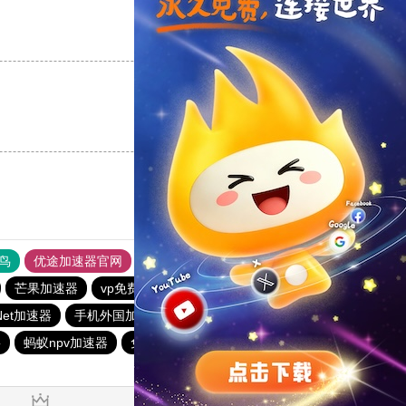
支持
[0]
反对
[0]
支持
[0]
反对
[0]
鸟
优途加速器官网
风驰加速器
旋风加速器
八戒看书
芒果加速器
vp免费加速
蚂蚁vp加速器官网
zNet加速器
手机外国加速器官网
快连pvn加速器
苹果加速器
噐
蚂蚁npv加速器
免费vqn加速外网
极光加速器