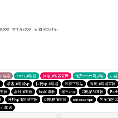
编辑文档、制作演示文稿、管理日程安排等。
加速器
tiktok加速器
狗急加速器官网
免费vqn外网加速
小蓝
器
暴雪加速器vp
快鸭vp加速器
胜春下载站
香蕉加速器官网
速器
夏时加速器
ins加速器
老王vnp
闪电猫加速器
Bit
器
神灯vp加速器官网
闪电猫加速器
chinese-vpn
黑洞加速
vqn加速