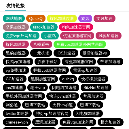
友情链接
网站地图
QuickQ
旋风加速度器
旋风
旋风加速
坚果加速器
tiktok加速器
狗急加速器官网
免费vqn外网加速
小蓝鸟
优途加速器官网
风驰加速器
旋风加速器
八戒看书
免费vps加速器外网苹果版
黑豹加速器
一元机场
IOS加速器
暴雪加速器vp
快鸭vp加速器
胜春下载站
香蕉加速器官网
芒果加速器
vp免费加速
蚂蚁vp加速器官网
雷霆vp加速器
CC加速器
黑洞加速官网
quickq
快柠檬加速器
ins加速器
老王vnp
闪电猫加速器
BitzNet加速器
手机外国加速器官网
快连pvn加速器
苹果加速器
网必通
巴博下载站
天行vp加速
巴博下载站
twitter加速器
神灯vp加速器官网
闪电猫加速器
chinese-vpn
黑洞加速噐
免费vqn加速外网
极光加速器