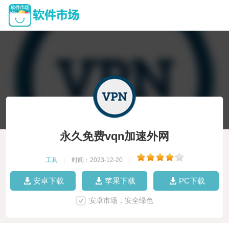
永久免费vqn加速外网
工具
|
时间：2023-12-20
|
安卓下载
苹果下载
PC下载
安卓市场，安全绿色