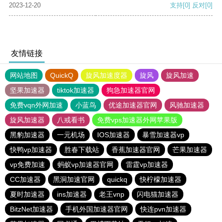
2023-12-20
支持
[0]
反对
[0]
友情链接
网站地图
QuickQ
旋风加速度器
旋风
旋风加速
坚果加速器
tiktok加速器
狗急加速器官网
免费vqn外网加速
小蓝鸟
优途加速器官网
风驰加速器
旋风加速器
八戒看书
免费vps加速器外网苹果版
黑豹加速器
一元机场
IOS加速器
暴雪加速器vp
快鸭vp加速器
胜春下载站
香蕉加速器官网
芒果加速器
vp免费加速
蚂蚁vp加速器官网
雷霆vp加速器
CC加速器
黑洞加速官网
quickq
快柠檬加速器
夏时加速器
ins加速器
老王vnp
闪电猫加速器
BitzNet加速器
手机外国加速器官网
快连pvn加速器