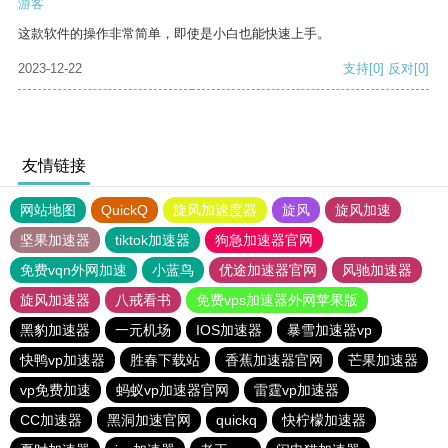
游客
这款软件的操作非常简单，即使是小白也能快速上手。
2023-12-22
支持
[0]
反对
[0]
友情链接
网站地图
QuickQ
旋风加速度器
旋风
旋风加速
坚果加速器
tiktok加速器
狗急加速器官网
免费vqn外网加速
小蓝鸟
优途加速器官网
风驰加速器
旋风加速器
八戒看书
免费vps加速器外网苹果版
黑豹加速器
一元机场
IOS加速器
暴雪加速器vp
快鸭vp加速器
胜春下载站
香蕉加速器官网
芒果加速器
vp免费加速
蚂蚁vp加速器官网
雷霆vp加速器
CC加速器
黑洞加速官网
quickq
快柠檬加速器