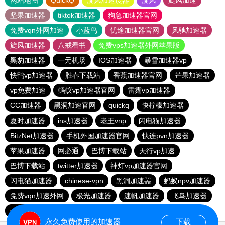
网站地图
QuickQ
旋风加速度器
旋风
旋风加速
坚果加速器
tiktok加速器
狗急加速器官网
免费vqn外网加速
小蓝鸟
优途加速器官网
风驰加速器
旋风加速器
八戒看书
免费vps加速器外网苹果版
黑豹加速器
一元机场
IOS加速器
暴雪加速器vp
快鸭vp加速器
胜春下载站
香蕉加速器官网
芒果加速器
vp免费加速
蚂蚁vp加速器官网
雷霆vp加速器
CC加速器
黑洞加速官网
quickq
快柠檬加速器
夏时加速器
ins加速器
老王vnp
闪电猫加速器
BitzNet加速器
手机外国加速器官网
快连pvn加速器
苹果加速器
网必通
巴博下载站
天行vp加速
巴博下载站
twitter加速器
神灯vp加速器官网
闪电猫加速器
chinese-vpn
黑洞加速噐
蚂蚁npv加速器
免费vqn加速外网
极光加速器
速帆加速器
飞鸟加速器
vp加速器官网
雷轰加速器
旋风vqn加速
永久免费使用的加速器
下载