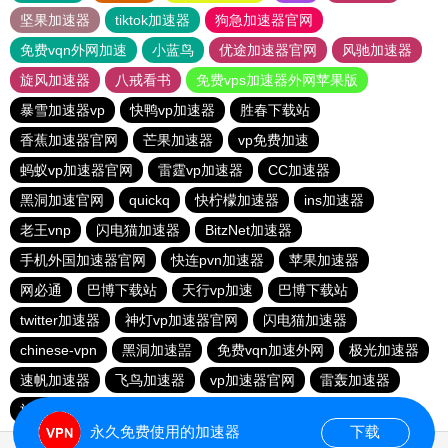
坚果加速器
tiktok加速器
狗急加速器官网
免费vqn外网加速
小蓝鸟
优途加速器官网
风驰加速器
旋风加速器
八戒看书
免费vps加速器外网苹果版
暴雪加速器vp
快鸭vp加速器
胜春下载站
香蕉加速器官网
芒果加速器
vp免费加速
蚂蚁vp加速器官网
雷霆vp加速器
CC加速器
黑洞加速官网
quickq
快柠檬加速器
ins加速器
老王vnp
闪电猫加速器
BitzNet加速器
手机外国加速器官网
快连pvn加速器
苹果加速器
网必通
巴博下载站
天行vp加速
巴博下载站
twitter加速器
神灯vp加速器官网
闪电猫加速器
chinese-vpn
黑洞加速噐
免费vqn加速外网
极光加速器
速帆加速器
飞鸟加速器
vp加速器官网
雷轰加速器
旋风vqn加速
永久免费使用的加速器
下载