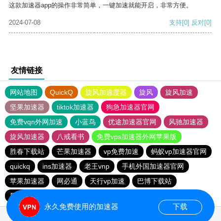
这款加速器app的操作非常简单，一键加速就能开启，非常方便。
2024-07-08
支持
[0]
反对
[0]
友情链接
网站地图
QuickQ
旋风加速度器
旋风
旋风加速
坚果加速器
tiktok加速器
狗急加速器官网
免费vqn外网加速
小蓝鸟
优途加速器官网
风驰加速器
旋风加速器
八戒看书
免费vps加速器外网苹果版
胜春下载站
芒果加速器
vp免费加速
蚂蚁vp加速器官网
quickq
ins加速器
老王vnp
手机外国加速器官网
苹果加速器
网必通
天行vp加速
巴博下载站
黑洞加速噐
免费vqn加速外网
速帆加速器
永久免费使用的加速器
下载