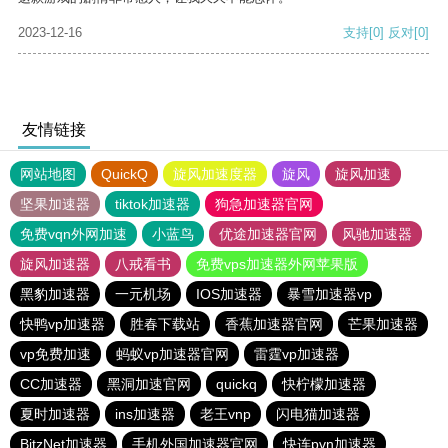
2023-12-16
支持
[0]
反对
[0]
友情链接
网站地图
QuickQ
旋风加速度器
旋风
旋风加速
坚果加速器
tiktok加速器
狗急加速器官网
免费vqn外网加速
小蓝鸟
优途加速器官网
风驰加速器
旋风加速器
八戒看书
免费vps加速器外网苹果版
黑豹加速器
一元机场
IOS加速器
暴雪加速器vp
快鸭vp加速器
胜春下载站
香蕉加速器官网
芒果加速器
vp免费加速
蚂蚁vp加速器官网
雷霆vp加速器
CC加速器
黑洞加速官网
quickq
快柠檬加速器
夏时加速器
ins加速器
老王vnp
闪电猫加速器
BitzNet加速器
手机外国加速器官网
快连pvn加速器