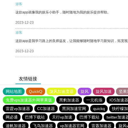
游客
这款app就像我的娱乐小助手，随时随地为我的娱乐提供帮助。
2023-12-23
游客
这款app是我学习路上的良师益友，让我能够随时随地学习新知识，拓宽视
2023-12-23
友情链接
网站地图
QuickQ
旋风加速度器
旋风
旋风加速
坚果
免费vps加速器外网苹果版
黑豹加速器
一元机场
IOS加速
雷霆vp加速器
CC加速器
黑洞加速官网
quickq
快柠檬加
网必通
巴博下载站
天行vp加速
巴博下载站
twitter加速
速帆加速器
飞鸟加速器
vp加速器官网
雷轰加速器
旋风