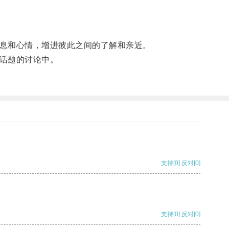
。
信息和心情，增进彼此之间的了解和亲近。
种话题的讨论中。
支持
[0]
反对
[0]
支持
[0]
反对
[0]