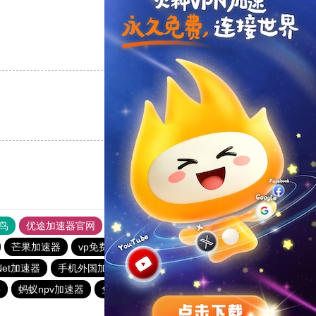
支持
[0]
反对
[0]
支持
[0]
反对
[0]
鸟
优途加速器官网
风驰加速器
旋风加速器
八戒看书
芒果加速器
vp免费加速
蚂蚁vp加速器官网
zNet加速器
手机外国加速器官网
快连pvn加速器
苹果加速器
噐
蚂蚁npv加速器
免费vqn加速外网
极光加速器