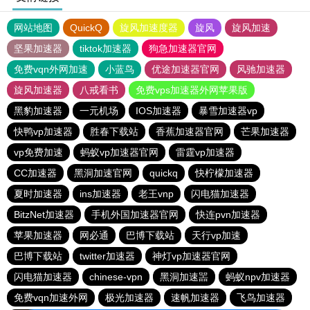
网站地图
QuickQ
旋风加速度器
旋风
旋风加速
坚果加速器
tiktok加速器
狗急加速器官网
免费vqn外网加速
小蓝鸟
优途加速器官网
风驰加速器
旋风加速器
八戒看书
免费vps加速器外网苹果版
黑豹加速器
一元机场
IOS加速器
暴雪加速器vp
快鸭vp加速器
胜春下载站
香蕉加速器官网
芒果加速器
vp免费加速
蚂蚁vp加速器官网
雷霆vp加速器
CC加速器
黑洞加速官网
quickq
快柠檬加速器
夏时加速器
ins加速器
老王vnp
闪电猫加速器
BitzNet加速器
手机外国加速器官网
快连pvn加速器
苹果加速器
网必通
巴博下载站
天行vp加速
巴博下载站
twitter加速器
神灯vp加速器官网
闪电猫加速器
chinese-vpn
黑洞加速噐
蚂蚁npv加速器
免费vqn加速外网
极光加速器
速帆加速器
飞鸟加速器