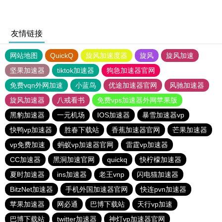
友情链接
网站地图
QuickQ
旋风加速度器
旋风
旋风加速
坚果加速器
tiktok加速器
狗急加速器官网
免费vqn外网加速
小蓝鸟
优途加速器官网
风驰加速器
旋风加速器
八戒看书
免费vps加速器外网苹果版
黑豹加速器
一元机场
IOS加速器
暴雪加速器vp
快鸭vp加速器
胜春下载站
香蕉加速器官网
芒果加速器
vp免费加速
蚂蚁vp加速器官网
雷霆vp加速器
CC加速器
黑洞加速官网
quickq
快柠檬加速器
夏时加速器
ins加速器
老王vnp
闪电猫加速器
BitzNet加速器
手机外国加速器官网
快连pvn加速器
苹果加速器
网必通
巴博下载站
天行vp加速
巴博下载站
twitter加速器
神灯vp加速器官网