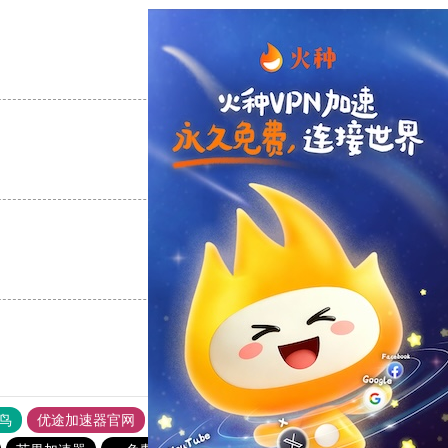
支持
[0]
反对
[0]
支持
[0]
反对
[0]
支持
[0]
反对
[0]
鸟
优途加速器官网
风驰加速器
旋风加速器
八戒看书