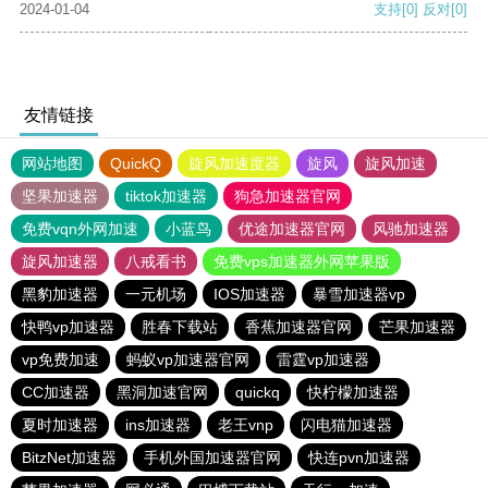
2024-01-04
支持
[0]
反对
[0]
友情链接
网站地图
QuickQ
旋风加速度器
旋风
旋风加速
坚果加速器
tiktok加速器
狗急加速器官网
免费vqn外网加速
小蓝鸟
优途加速器官网
风驰加速器
旋风加速器
八戒看书
免费vps加速器外网苹果版
黑豹加速器
一元机场
IOS加速器
暴雪加速器vp
快鸭vp加速器
胜春下载站
香蕉加速器官网
芒果加速器
vp免费加速
蚂蚁vp加速器官网
雷霆vp加速器
CC加速器
黑洞加速官网
quickq
快柠檬加速器
夏时加速器
ins加速器
老王vnp
闪电猫加速器
BitzNet加速器
手机外国加速器官网
快连pvn加速器