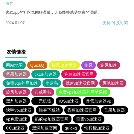
游客
这款app的社区氛围很温馨，让我能够感受到家的温暖。
2024-01-07
支持
[0]
反对
[0]
友情链接
网站地图
QuickQ
旋风加速度器
旋风
旋风加速
坚果加速器
tiktok加速器
狗急加速器官网
免费vqn外网加速
小蓝鸟
优途加速器官网
风驰加速器
旋风加速器
八戒看书
免费vps加速器外网苹果版
黑豹加速器
一元机场
IOS加速器
暴雪加速器vp
快鸭vp加速器
胜春下载站
香蕉加速器官网
芒果加速器
vp免费加速
蚂蚁vp加速器官网
雷霆vp加速器
CC加速器
黑洞加速官网
quickq
快柠檬加速器