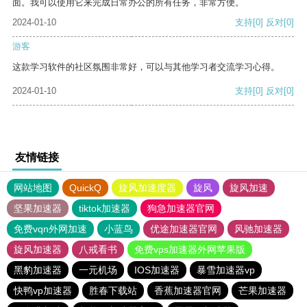
面。我可以使用它来完成日常办公的所有任务，非常方便。
2024-01-10
支持
[0]
反对
[0]
游客
这款学习软件的社区氛围非常好，可以与其他学习者交流学习心得。
2024-01-10
支持
[0]
反对
[0]
友情链接
网站地图
QuickQ
旋风加速度器
旋风
旋风加速
坚果加速器
tiktok加速器
狗急加速器官网
免费vqn外网加速
小蓝鸟
优途加速器官网
风驰加速器
旋风加速器
八戒看书
免费vps加速器外网苹果版
黑豹加速器
一元机场
IOS加速器
暴雪加速器vp
快鸭vp加速器
胜春下载站
香蕉加速器官网
芒果加速器