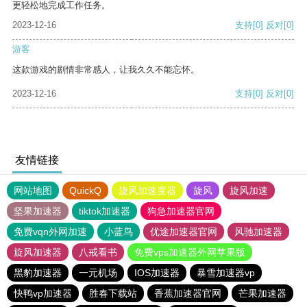
更轻松地完成工作任务。
2023-12-16
支持
[0]
反对
[0]
游客
这款游戏的剧情非常感人，让我久久不能忘怀。
2023-12-16
支持
[0]
反对
[0]
友情链接
网站地图
QuickQ
旋风加速度器
旋风
旋风加速
坚果加速器
tiktok加速器
狗急加速器官网
免费vqn外网加速
小蓝鸟
优途加速器官网
风驰加速器
旋风加速器
八戒看书
免费vps加速器外网苹果版
黑豹加速器
一元机场
IOS加速器
暴雪加速器vp
快鸭vp加速器
胜春下载站
香蕉加速器官网
芒果加速器