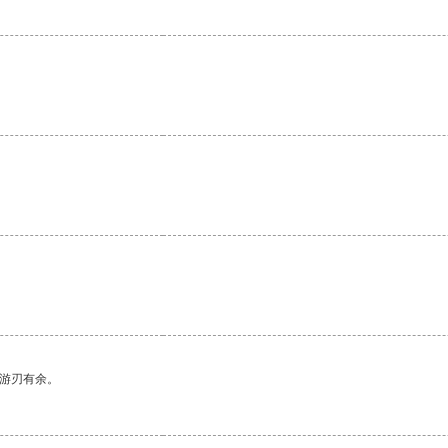
。
中游刃有余。