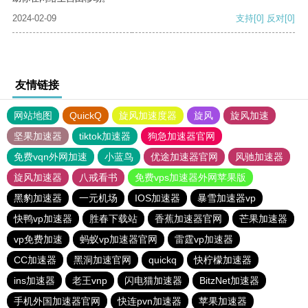
2024-02-09
支持
[0]
反对
[0]
友情链接
网站地图
QuickQ
旋风加速度器
旋风
旋风加速
坚果加速器
tiktok加速器
狗急加速器官网
免费vqn外网加速
小蓝鸟
优途加速器官网
风驰加速器
旋风加速器
八戒看书
免费vps加速器外网苹果版
黑豹加速器
一元机场
IOS加速器
暴雪加速器vp
快鸭vp加速器
胜春下载站
香蕉加速器官网
芒果加速器
vp免费加速
蚂蚁vp加速器官网
雷霆vp加速器
CC加速器
黑洞加速官网
quickq
快柠檬加速器
ins加速器
老王vnp
闪电猫加速器
BitzNet加速器
手机外国加速器官网
快连pvn加速器
苹果加速器