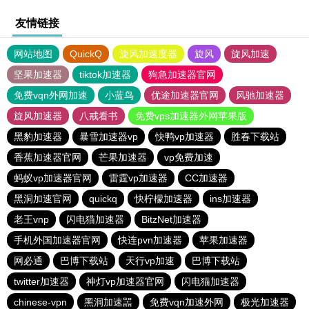
友情链接
网站地图
QuickQ
旋风加速度器
旋风
旋风加速
坚果加速器
tiktok加速器
狗急加速器官网
免费vqn外网加速
小蓝鸟
优途加速器官网
风驰加速器
旋风加速器
八戒看书
免费vps加速器外网苹果版
黑豹加速器
暴雪加速器vp
快鸭vp加速器
胜春下载站
香蕉加速器官网
芒果加速器
vp免费加速
蚂蚁vp加速器官网
雷霆vp加速器
CC加速器
黑洞加速官网
quickq
快柠檬加速器
ins加速器
老王vnp
闪电猫加速器
BitzNet加速器
手机外国加速器官网
快连pvn加速器
苹果加速器
网必通
巴博下载站
天行vp加速
巴博下载站
twitter加速器
神灯vp加速器官网
闪电猫加速器
chinese-vpn
黑洞加速噐
免费vqn加速外网
极光加速器