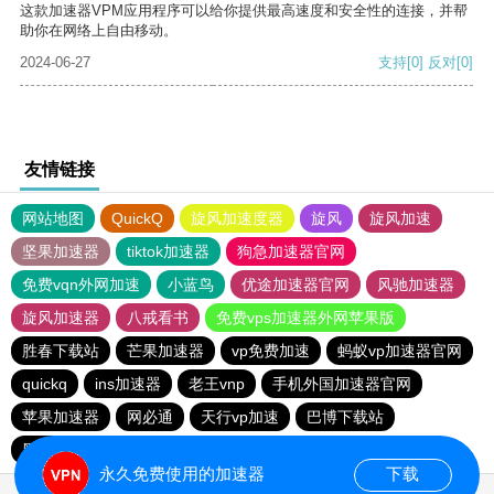
这款加速器VPM应用程序可以给你提供最高速度和安全性的连接，并帮
助你在网络上自由移动。
2024-06-27
支持
[0]
反对
[0]
友情链接
网站地图
QuickQ
旋风加速度器
旋风
旋风加速
坚果加速器
tiktok加速器
狗急加速器官网
免费vqn外网加速
小蓝鸟
优途加速器官网
风驰加速器
旋风加速器
八戒看书
免费vps加速器外网苹果版
胜春下载站
芒果加速器
vp免费加速
蚂蚁vp加速器官网
quickq
ins加速器
老王vnp
手机外国加速器官网
苹果加速器
网必通
天行vp加速
巴博下载站
黑洞加速噐
免费vqn加速外网
速帆加速器
永久免费使用的加速器
下载