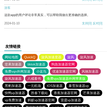
游客
这款app的用户评论非常真实，可以帮助我做出更准确的选择。
2024-01-10
支持
[0]
反对
[0]
友情链接
网站地图
QuickQ
旋风加速度器
旋风
旋风加速
坚果加速器
tiktok加速器
狗急加速器官网
免费vqn外网加速
小蓝鸟
优途加速器官网
风驰加速器
旋风加速器
八戒看书
免费vps加速器外网苹果版
黑豹加速器
一元机场
IOS加速器
暴雪加速器vp
快鸭vp加速器
胜春下载站
香蕉加速器官网
芒果加速器
vp免费加速
蚂蚁vp加速器官网
雷霆vp加速器