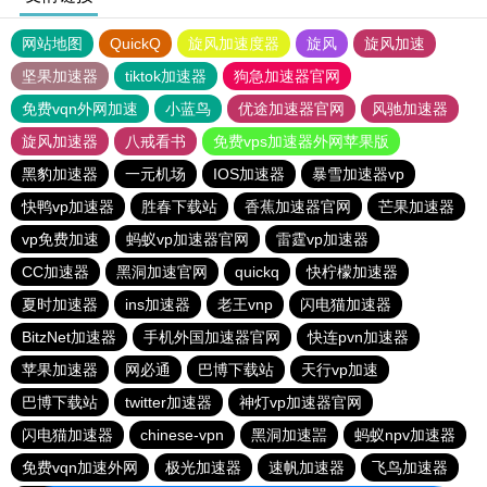
网站地图
QuickQ
旋风加速度器
旋风
旋风加速
坚果加速器
tiktok加速器
狗急加速器官网
免费vqn外网加速
小蓝鸟
优途加速器官网
风驰加速器
旋风加速器
八戒看书
免费vps加速器外网苹果版
黑豹加速器
一元机场
IOS加速器
暴雪加速器vp
快鸭vp加速器
胜春下载站
香蕉加速器官网
芒果加速器
vp免费加速
蚂蚁vp加速器官网
雷霆vp加速器
CC加速器
黑洞加速官网
quickq
快柠檬加速器
夏时加速器
ins加速器
老王vnp
闪电猫加速器
BitzNet加速器
手机外国加速器官网
快连pvn加速器
苹果加速器
网必通
巴博下载站
天行vp加速
巴博下载站
twitter加速器
神灯vp加速器官网
闪电猫加速器
chinese-vpn
黑洞加速噐
蚂蚁npv加速器
免费vqn加速外网
极光加速器
速帆加速器
飞鸟加速器