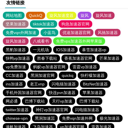
友情链接
网站地图
QuickQ
旋风加速度器
旋风
旋风加速
坚果加速器
tiktok加速器
狗急加速器官网
免费vqn外网加速
小蓝鸟
优途加速器官网
风驰加速器
旋风加速器
八戒看书
免费vps加速器外网苹果版
黑豹加速器
一元机场
IOS加速器
暴雪加速器vp
快鸭vp加速器
胜春下载站
香蕉加速器官网
芒果加速器
vp免费加速
蚂蚁vp加速器官网
雷霆vp加速器
CC加速器
黑洞加速官网
quickq
快柠檬加速器
ins加速器
老王vnp
闪电猫加速器
BitzNet加速器
手机外国加速器官网
快连pvn加速器
苹果加速器
网必通
巴博下载站
天行vp加速
巴博下载站
twitter加速器
神灯vp加速器官网
闪电猫加速器
chinese-vpn
黑洞加速噐
免费vqn加速外网
极光加速器
速帆加速器
飞鸟加速器
vp加速器官网
雷轰加速器