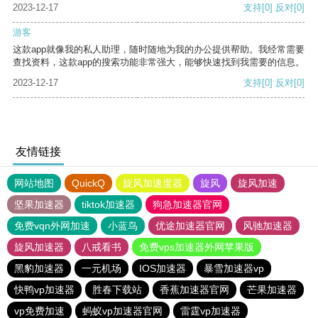
2023-12-17
支持
[0]
反对
[0]
游客
这款app就像我的私人助理，随时随地为我的办公提供帮助。我经常需要
查找资料，这款app的搜索功能非常强大，能够快速找到我需要的信息。
2023-12-17
支持
[0]
反对
[0]
友情链接
网站地图
QuickQ
旋风加速度器
旋风
旋风加速
坚果加速器
tiktok加速器
狗急加速器官网
免费vqn外网加速
小蓝鸟
优途加速器官网
风驰加速器
旋风加速器
八戒看书
免费vps加速器外网苹果版
黑豹加速器
一元机场
IOS加速器
暴雪加速器vp
快鸭vp加速器
胜春下载站
香蕉加速器官网
芒果加速器
vp免费加速
蚂蚁vp加速器官网
雷霆vp加速器