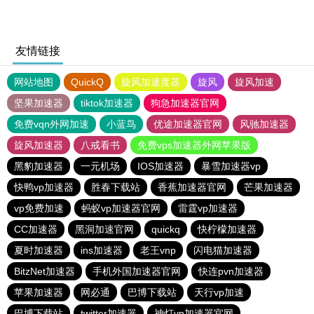
友情链接
网站地图
QuickQ
旋风加速度器
旋风
旋风加速
坚果加速器
tiktok加速器
狗急加速器官网
免费vqn外网加速
小蓝鸟
优途加速器官网
风驰加速器
旋风加速器
八戒看书
免费vps加速器外网苹果版
黑豹加速器
一元机场
IOS加速器
暴雪加速器vp
快鸭vp加速器
胜春下载站
香蕉加速器官网
芒果加速器
vp免费加速
蚂蚁vp加速器官网
雷霆vp加速器
CC加速器
黑洞加速官网
quickq
快柠檬加速器
夏时加速器
ins加速器
老王vnp
闪电猫加速器
BitzNet加速器
手机外国加速器官网
快连pvn加速器
苹果加速器
网必通
巴博下载站
天行vp加速
巴博下载站
twitter加速器
神灯vp加速器官网