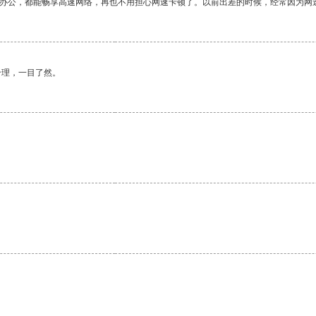
作办公，都能畅享高速网络，再也不用担心网速卡顿了。以前出差的时候，经常因为网
合理，一目了然。